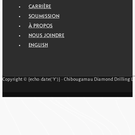
CARRIÈRE
SOUMISSION
À PROPOS
NOUS JOINDRE
ENGLISH
Copyright © {echo:date('Y')} • Chibougamau Diamond Drilling LT