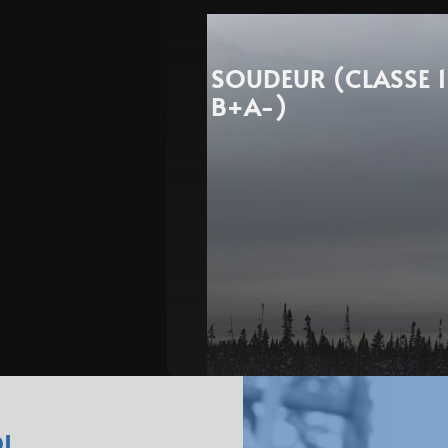
SOUDEUR (CLASSE 1
B+A-)
I